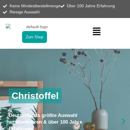
Zum
Keine Mindestbestellmenge
Über 100 Jahre Erfahrung
Inhalt
Riesige Auswahl
springen
Zum Shop
Christoffel
Deutschlands größte Auswahl
an Wanduhren & über 100 Jahre
Erfahrung!